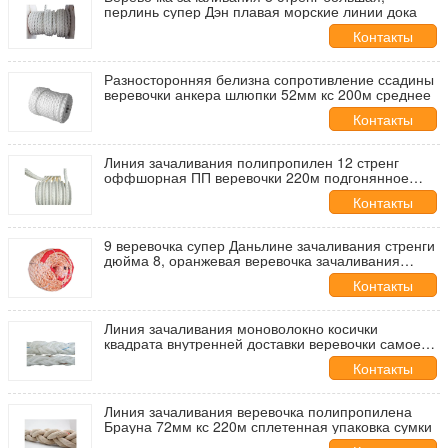
перлинь супер Дэн плавая морские линии дока
Контакты
Разносторонняя белизна сопротивление ссадины
веревочки анкера шлюпки 52мм кс 200м среднее
Контакты
Линия зачаливания полипропилен 12 стренг
оффшорная ПП веревочки 220м подгонянное
диаметр
Контакты
9 веревочка супер Даньлине зачаливания стренги
дюйма 8, оранжевая веревочка зачаливания
Полыстел морская
Контакты
Линия зачаливания моноволокно косички
квадрата внутренней доставки веревочки самое
светлое
Контакты
Линия зачаливания веревочка полипропилена
Брауна 72мм кс 220м сплетенная упаковка сумки