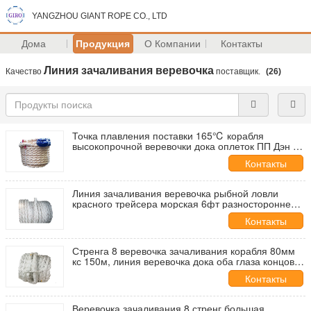
YANGZHOU GIANT ROPE CO., LTD
Дома
Продукция
О Компании
Контакты
Линия зачаливания веревочка
Качество
поставщик.
(26)
Точка плавления поставки 165℃ корабля
высокопрочной веревочки дока оплеток ПП Дэн 8
морской морская
Контакты
Линия зачаливания веревочка рыбной ловли
красного трейсера морская 6фт разностороннее и
экономическое
Контакты
Стренга 8 веревочка зачаливания корабля 80мм
кс 150м, линия веревочка дока оба глаза концов
покрытых холстом
Контакты
Веревочка зачаливания 8 стренг большая,