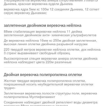
Ультрафиолетов веревочка анкера сопротивления УХМВПЭ
Дынема, красная веревочка кудели Дынема
веревочка ядра 5мм кс 100м 12 соединяя Дынема, 12 соткет
серую веревочку Дынамакс
заплетенная двойником веревочка нейлона
88мм стабилизация веревочки нейлона 11 дюйма
заплетенная двойником анти- химическая ультрафиолетов
Дя веревочка нейлона 16мм кс 250м двойная заплетенная,
высокая линия оплетки двойника разрывной нагрузки
220 твердой метров веревочки нейлона оплетки, док нейлона
3 стренг выравнивают свободный образец
Высокопрочная специя веревочки анкера оплетки двойника
нейлона наблюдает цвета 220м различные
Двойная веревочка полипропилена оплетки
Желтая твердая веревочка полипропилена оплетки,
покрашенный носить неубедительной веревочки оплетки
трудно-
Заплетенная веревочка полости структуры поли, веревочка
полипропилена Мултифиламент
Соединение наблюдает двойной репеллент воды диаметра
веревочки 88мм полипропилена оплетки