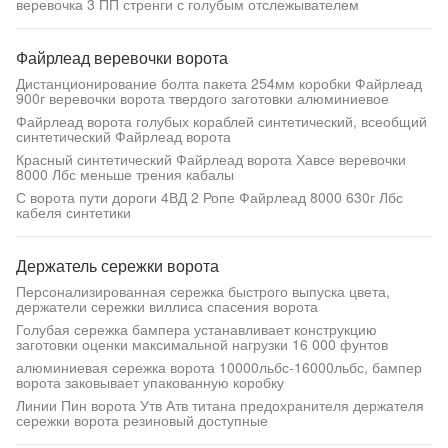
веревочка 3 ПП стренги с голубым отслежывателем
Файрлеад веревочки ворота
Дистанционирование болта пакета 254мм коробки Файрлеад
900г веревочки ворота твердого заготовки алюминиевое
Файрлеад ворота голубых кораблей синтетический, всеобщий
синтетический Файрлеад ворота
Красный синтетический Файрлеад ворота Хавсе веревочки
8000 Лбс меньше трения кабалы
С ворота пути дороги 4ВД 2 Ропе Файрлеад 8000 630г Лбс
кабеля синтетики
Держатель сережки ворота
Персонализированная сережка быстрого выпуска цвета,
держатели сережки виллиса спасения ворота
Голубая сережка бампера устанавливает конструкцию
заготовки оценки максимальной нагрузки 16 000 фунтов
алюминиевая сережка ворота 10000льбс-16000льбс, бампер
ворота заковывает упакованную коробку
Линии Пин ворота Утв Атв титана предохранителя держателя
сережки ворота резиновый доступные