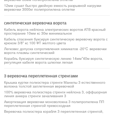
12мм сушат быстро двойную емкость разрывной нагрузки
веревочки 3000кг полипропилена оплетки
синтетическая веревочка ворота
Кабель ворота нейлона электрических воротов АТВ красный
простирание 10мм кс 30м минимальное
Кабель спасения буксируя синтетическую веревочку ворота с
крюком 3/8" кс 100 ФТ желтого цвета
Легковес допуска сопротивления химикатов -20℃ веревочки
ворота плазмы синтетический
Корабль буксируя синтетическую линию 14мм*40м ворота,
регуляция кабеля ворота шлюпки легкая
3 веревочка переплетенная стренгами
Крышка куртки полиэстера стренги Манилы 3 естественного
волокна толстой заплетенная веревочкой
100% веревочка полиэстера стренги нейлона 3, оффшорная
линия анкера стренги зачаливания 3
Амортизация веревочки моноволокна 3 полипропилена ПП
переплетенная стренгой превосходная
Веревочка полиэстера корабля 3 переплетенная стренгой,