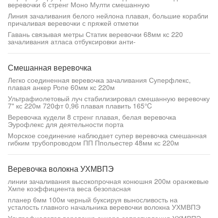
веревочки 6 стренг Моно Мулти смешанную
Линия зачаливания белого нейлона плавая, большие корабли
причаливая веревочки с пряжей отметки
Гавань связывая метры Статик веревочки 68мм кс 220
зачаливания атласа отбуксировки анти-
Смешанная веревочка
Легко соединенная веревочка зачаливания Суперфлекс,
плавая анкер Ропе 60мм кс 220м
Ультрафиолетовый луч стабилизировал смешанную веревочку
7" кс 220м 720фт 0,96 плавая плавить 165℃
Веревочка кудели 8 стренг плавая, белая веревочка
Эурофлекс для деятельности порта
Морское соединение наблюдает супер веревочка смешанная
гибким трубопроводом ПП Ппольестер 48мм кс 220м
Веревочка волокна УХМВПЭ
линии зачаливания высокопрочная конюшня 200м оранжевые
Хмпе коэффициента веса безопасная
планер 6мм 100м черный буксируя выносливость на
усталость главного начальника веревочки волокна УХМВПЭ