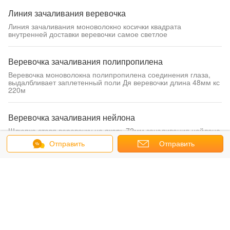
Линия зачаливания веревочка
Линия зачаливания моноволокно косички квадрата
внутренней доставки веревочки самое светлое
Веревочка зачаливания полипропилена
Веревочка моноволокна полипропилена соединения глаза,
выдалбливает заплетенный поли Дя веревочки длина 48мм кс
220м
Веревочка зачаливания нейлона
Шлюпка ставя веревочку на якорь 72мм зачаливания нейлона
220 превосходного метров сопротивления трещиноватости
Отправить
Отправить
сообщение
запрос
Веревочка зачаливания атласа
Веревочка зачаливания атласа нейлона составная на сосуд
легковес 48мм кс 220м
Смешанная веревочка
24 веревочки зачаливания полипропилена стренги