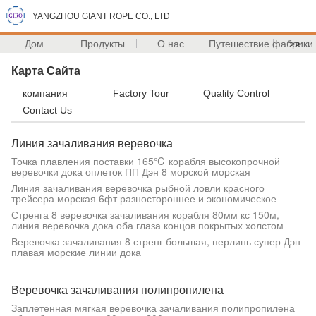
YANGZHOU GIANT ROPE CO., LTD
Дом
Продукты
О нас
Путешествие фабрики
>>
Карта Сайта
компания
Factory Tour
Quality Control
Contact Us
Линия зачаливания веревочка
Точка плавления поставки 165℃ корабля высокопрочной
веревочки дока оплеток ПП Дэн 8 морской морская
Линия зачаливания веревочка рыбной ловли красного
трейсера морская 6фт разностороннее и экономическое
Стренга 8 веревочка зачаливания корабля 80мм кс 150м,
линия веревочка дока оба глаза концов покрытых холстом
Веревочка зачаливания 8 стренг большая, перлинь супер Дэн
плавая морские линии дока
Веревочка зачаливания полипропилена
Заплетенная мягкая веревочка зачаливания полипропилена