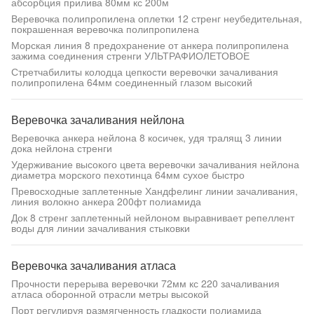
абсорбция прилива 80мм кс 200м
Веревочка полипропилена оплетки 12 стренг неубедительная,
покрашенная веревочка полипропилена
Морская линия 8 предохранение от анкера полипропилена
зажима соединения стренги УЛЬТРАФИОЛЕТОВОЕ
Стретчабилиты колодца цепкости веревочки зачаливания
полипропилена 64мм соединенный глазом высокий
Веревочка зачаливания нейлона
Веревочка анкера нейлона 8 косичек, удя тралящ 3 линии
дока нейлона стренги
Удерживание высокого цвета веревочки зачаливания нейлона
диаметра морского пехотинца 64мм сухое быстро
Превосходные заплетенные Хандфелинг линии зачаливания,
линия волокно анкера 200фт полиамида
Док 8 стренг заплетенный нейлоном выравнивает репеллент
воды для линии зачаливания стыковки
Веревочка зачаливания атласа
Прочности перерыва веревочки 72мм кс 220 зачаливания
атласа оборонной отрасли метры высокой
Порт регулируя размягченность гладкости полиамида