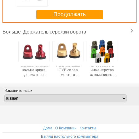
резиновый доступные
Продолжать
Держатель сережки ворота
Больше
ниевая
Красная замена
Нагруженный
Способность
Персонал
 ворота
кольца крюка
СУВ сплав
инженерства
сере
бс-16000льбс,
держателя
желтого
алюминиевой
быстр
 ворота
сережки ворота с
держателя
сережки
выпуска 
ывает
быстро, который
сережки ворота
Флатлинк кольца
держа
ванную
извлекли дороги
алюминиевый
легкая регулируя
сережки 
Измените язык
обку
приспосабливает
большая
спасения
синтетическую
веревочку
Дома
|
О Компании
|
Контакты
Взгляд настольного компьютера