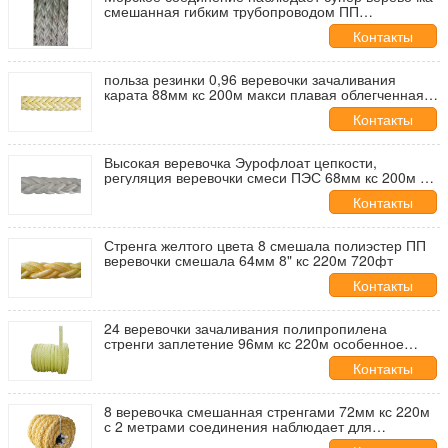
смешанная гибким трубопроводом ПП
Ппольестер 48мм кс 220м
Контакты
польза резинки 0,96 веревочки зачаливания
карата 88мм кс 200м макси плавая облегченная
легкая
Контакты
Высокая веревочка Эурофлоат цепкости,
регуляция веревочки смеси ПЭС 68мм кс 200м ПП
более безопасная
Контакты
Стренга желтого цвета 8 смешала полиэстер ПП
веревочки смешала 64мм 8" кс 220м 720фт
Контакты
24 веревочки зачаливания полипропилена
стренги заплетение 96мм кс 220м особенное
смешанное
Контакты
8 веревочка смешанная стренгами 72мм кс 220м
с 2 метрами соединения наблюдает для
нефтяного танкера