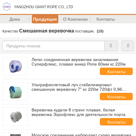
YANGZHOU GIANT ROPE CO., LTD
Дома
Продукция
О Компании
Контакты
Смешанная веревочка
Качество
поставщик.
(10)
Легко соединенная веревочка зачаливания
Суперфлекс, плавая анкер Ропе 60мм кс 220м
Контакты
Ультрафиолетовый луч стабилизировал
смешанную веревочку 7" кс 220м 720фт 0,96
плавая плавить 165℃
Контакты
Веревочка кудели 8 стренг плавая, белая
веревочка Эурофлекс для деятельности порта
Контакты
Морское соединение наблюдает супер веревочка