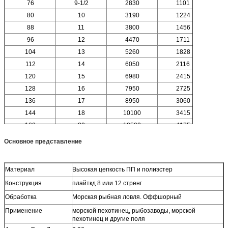
76
9-1/2
2830
1101
80
10
3190
1224
88
11
3800
1456
96
12
4470
1711
104
13
5260
1828
112
14
6050
2116
120
15
6980
2415
128
16
7950
2725
136
17
8950
3060
144
18
10100
3415
160
20
12500
4175
Основное представление
Материал
Высокая цепкость ПП и полиэстер
Конструкция
плайткд 8 или 12 стренг
Обработка
Морская рыбная ловля. Оффшорный
Применение
морской пехотинец, рыбозаводы, морской
пехотинец и другие поля