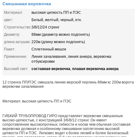
Смешанная веревочка
Материал:
высокая цепкость ПП и ПЭС
цвет:
Белый, желтый, черный, етк.
Строительство:
3/8/12/24 стренг
Диаметр:
88мм (диаметр можно подгонять)
длина катушки:
220м (длину можно подгонять)
Пакет:
Сплетенный мешок
Применение:
Линия зачаливания, линия анкера, веревочка
отбуксировки
составная веревочка
плавая веревочка анкера
Высокий свет:
,
12 стренга ПП/ПЭС смешала линию морской перлинь 88мм кс 200м ворота
веревочки зачаливания
Материал: высокая цепкость ПП и ПЭС
ГИБКИЙ ТРУБОПРОВОД ГИРО представляет веревочки смешанные
высоко-цепкостью, с конструкцией 3/6/8/12 стренг. Он имеет
сопротивление высокопрочных, гибкости и носки чем обычная составная
веревочка должная к особенному смешивани-заплетению высокой
цепкости ПП и ПЭС. Легковес водит к более легкий и более безопасный