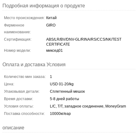
Подробная информация о продукте
Место происхождения:
Китай
Фирменное
GIRO
наименование:
Сертификация:
ABS/LR/BV/DNV-GL/RINA/RS/CCS/NK/TEST
CERTIFICATE
Номер модели:
миксед01
Оплата и доставка Условия
Количество мин заказа:
1
Цена:
USD 01-20/kg
Упаковывая детали:
Сплетенный мешок
Время доставки:
5-8 дней работы
Условия оплаты:
L/C, T/T, западное соединение, MoneyGram
Поставка способности:
10000кг/еар
описание