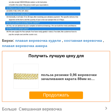
плавая веревочка кудели
составная веревочка
Бирки:
,
,
плавая веревочка анкера
Получить лучшую цену для
польза резинки 0,96 веревочки
зачаливания карата 88мм кс
200м макси плавая облегченная
легкая
Продолжать
Смешанная веревочка
Больше