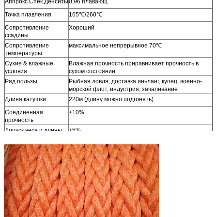
Аппрокс.Спек.Денситы
0,96 плавающ
Точка плавления
165℃/260℃
Сопротивление
Хороший
ссадины
Сопротивление
максимальное непрерывное 70℃
температуры
Сухие & влажные
Влажная прочность приравнивает прочность в
условия
сухом состоянии
Ряд пользы
Рыбная ловля, доставка иньланг, купец, военно-
морской флот, индустрия, зачаливание
Длина катушки
220м (длину можно подгонять)
Соединенная
±10%
прочность
Допуск веса и длины
±5%
Разрывная нагрузка
Соответствует Исо 2307
МБЛ=Минимум
Другие размеры
Доступный по требованию