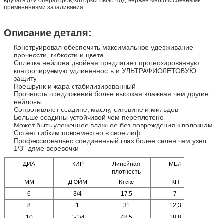
вручать для операторов, который было подтвержен многочисленными
применениями зачаливания.
Описание деталя:
Конструировал обеспечить максимальное удерживание
прочности, гибкости и цвета
Оплетка нейлона двойная предлагает прогнозированную,
контролируемую удлиненность и УЛЬТРАФИОЛЕТОВУЮ
защиту
Прешрунк и жара стабилизированный
Прочность предложений более высокая влажная чем другие
нейлоны
Сопротивляет ссадине, маслу, ситовине и мильдев
Больше ссадины устойчивой чем переплетено
Может быть уложенное влажное без повреждения к волокнам
Остает гибким повсеместно в свое лиф
Профессионально соединенный глаз более силен чем узел
1/3" дяме веревочки
ДИА
КИР
Линейная
МБЛ
плотность
ММ
ДЮЙМ
Ктекс
КН
6
3/4
17,5
7
8
1
31
12,3
10
1-1/4
48,5
18,8