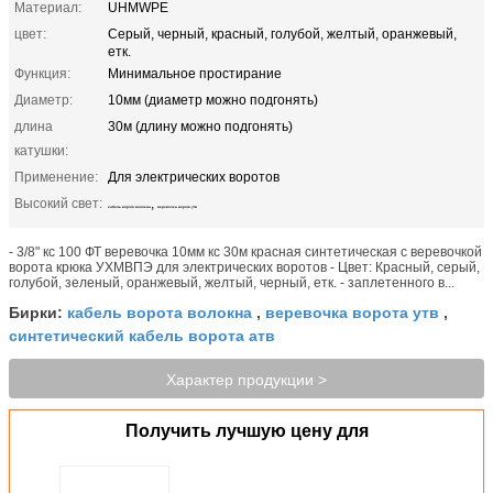
Материал:
UHMWPE
цвет:
Серый, черный, красный, голубой, желтый, оранжевый,
етк.
Функция:
Минимальное простирание
Диаметр:
10мм (диаметр можно подгонять)
длина
30м (длину можно подгонять)
катушки:
Применение:
Для электрических воротов
Высокий свет:
,
кабель ворота волокна
веревочка ворота утв
- 3/8" кс 100 ФТ веревочка 10мм кс 30м красная синтетическая с веревочкой
ворота крюка УХМВПЭ для электрических воротов - Цвет: Красный, серый,
голубой, зеленый, оранжевый, желтый, черный, етк. - заплетенного в...
кабель ворота волокна
веревочка ворота утв
Бирки:
,
,
синтетический кабель ворота атв
Характер продукции >
Получить лучшую цену для