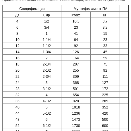
Спецификация
Мултифиламент ПА
Дя
Сир
Ктекс
КН
4
1/2
10,3
3,7
6
3/4
23
8,3
8
1
41
15
10
1-1/4
64
23
12
1-1/2
92
33
14
1-3/4
126
45
16
2
164
59
18
2-1/4
207
75
20
2-1/2
255
92
22
2-3/4
309
111
24
3
368
127
28
3-1/2
501
172
32
4
654
225
36
4-1/2
828
285
40
5
1018
352
44
5-1/2
1236
420
48
6
1473
500
52
6-1/2
1730
600