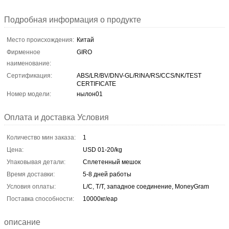
Подробная информация о продукте
Место происхождения:
Китай
Фирменное
GIRO
наименование:
Сертификация:
ABS/LR/BV/DNV-GL/RINA/RS/CCS/NK/TEST
CERTIFICATE
Номер модели:
нылон01
Оплата и доставка Условия
Количество мин заказа:
1
Цена:
USD 01-20/kg
Упаковывая детали:
Сплетенный мешок
Время доставки:
5-8 дней работы
Условия оплаты:
L/C, T/T, западное соединение, MoneyGram
Поставка способности:
10000кг/еар
описание