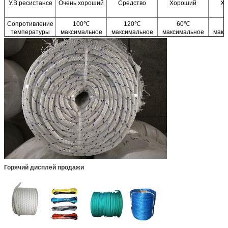
У.В.ресистансе
Очень хороший
Средство
Хороший
Х
Сопротивление
100℃
120℃
60℃
температуры
максимальное
максимальное
максимальное
макс
Горячий дисплей продажи