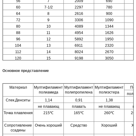
56
7
2009
690
60
7-1/2
2297
780
64
8
2616
900
72
9
3306
1090
80
10
4089
1344
88
11
4954
1626
96
12
5892
1950
104
13
6911
2320
112
14
8024
2670
120
15
9198
3050
Основное представление
Материал
Мултифиламент
Мултифиламент
Мултифиламент
По
полиамида
полипропилена
полиэстера
поли
Спек.Денситы
1,14
0,91
1,38
не плавающ
плавать
не плавающ
п
Точка плавления
215℃
165℃
260℃
26
Сопротивление
Очень хороший
Средство
Хороший
Х
ссадины