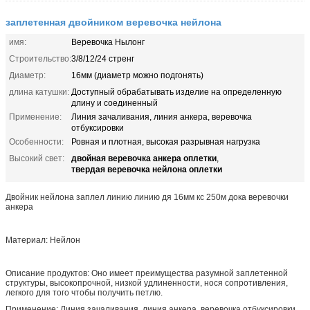
заплетенная двойником веревочка нейлона
имя:
Веревочка Нылонг
Строительство:
3/8/12/24 стренг
Диаметр:
16мм (диаметр можно подгонять)
длина катушки:
Доступный обрабатывать изделие на определенную
длину и соединенный
Применение:
Линия зачаливания, линия анкера, веревочка
отбуксировки
Особенности:
Ровная и плотная, высокая разрывная нагрузка
двойная веревочка анкера оплетки
Высокий свет:
,
твердая веревочка нейлона оплетки
Двойник нейлона заплел линию линию дя 16мм кс 250м дока веревочки
анкера
Материал: Нейлон
Описание продуктов: Оно имеет преимущества разумной заплетенной
структуры, высокопрочной, низкой удлиненности, нося сопротивления,
легкого для того чтобы получить петлю.
Применение: Линия зачаливания, линия анкера, веревочка отбуксировки