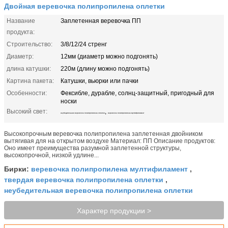
Двойная веревочка полипропилена оплетки
Название
Заплетенная веревочка ПП
продукта:
Строительство:
3/8/12/24 стренг
Диаметр:
12мм (диаметр можно подгонять)
длина катушки:
220м (длину можно подгонять)
Картина пакета:
Катушки, вьюрки или пачки
Особенности:
Фексибле, дурабле, солнц-защитный, пригодный для
носки
Высокий свет:
,
неубедительная веревочка полипропилена оплетки
веревочка полипропилена мултифиламент
Высокопрочным веревочка полипропилена заплетенная двойником
вытягивая для на открытом воздухе Материал: ПП Описание продуктов:
Оно имеет преимущества разумной заплетенной структуры,
высокопрочной, низкой удлине...
веревочка полипропилена мултифиламент
Бирки:
,
твердая веревочка полипропилена оплетки
,
неубедительная веревочка полипропилена оплетки
Характер продукции >