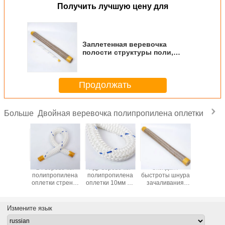
Получить лучшую цену для
Заплетенная веревочка
полости структуры поли,
веревочка полипропилена
Мултифиламент
Продолжать
Двойная веревочка полипропилена оплетки
Больше
сушат
24 веревочки
ядр веревочки
Оксидант
Желтая т
двойную
полипропилена
полипропилена
быстроты шнура
верев
ость
оплетки стренги
оплетки 10мм до
зачаливания
полипро
ывной
28мм
36мм
заплетенный
оплет
узки
удерживания
неубедительное
полипропиленом
покраш
и 3000кг
цвета упругости
закрутило пряжу
хороший
носи
Измените язык
опилена
двойных
для спасения
светлый
неубедит
етки
хороших
воды
устойчивый
верев