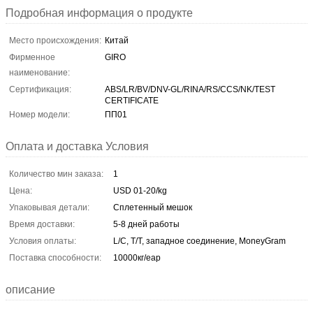
Подробная информация о продукте
Место происхождения:
Китай
Фирменное
GIRO
наименование:
Сертификация:
ABS/LR/BV/DNV-GL/RINA/RS/CCS/NK/TEST
CERTIFICATE
Номер модели:
ПП01
Оплата и доставка Условия
Количество мин заказа:
1
Цена:
USD 01-20/kg
Упаковывая детали:
Сплетенный мешок
Время доставки:
5-8 дней работы
Условия оплаты:
L/C, T/T, западное соединение, MoneyGram
Поставка способности:
10000кг/еар
описание