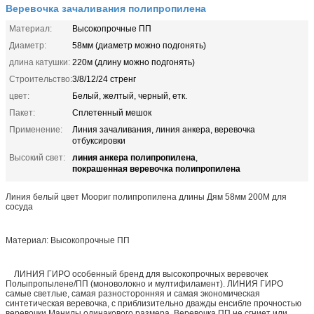
Веревочка зачаливания полипропилена
Материал:
Высокопрочные ПП
Диаметр:
58мм (диаметр можно подгонять)
длина катушки:
220м (длину можно подгонять)
Строительство:
3/8/12/24 стренг
цвет:
Белый, желтый, черный, етк.
Пакет:
Сплетенный мешок
Применение:
Линия зачаливания, линия анкера, веревочка
отбуксировки
линия анкера полипропилена
Высокий свет:
,
покрашенная веревочка полипропилена
Линия белый цвет Моориг полипропилена длины Дям 58мм 200М для
сосуда
Материал: Высокопрочные ПП
ЛИНИЯ ГИРО особенный бренд для высокопрочных веревочек
Полыпропылене/ПП (моноволокно и мултифиламент). ЛИНИЯ ГИРО
самые светлые, самая разносторонняя и самая экономическая
синтетическая веревочка, с приблизительно дважды енсибле прочностью
веревочки Манилы одинакового размера. Веревочка ПП не сгниет или