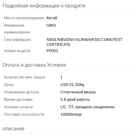
Подробная информация о продукте
Место происхождения:
Китай
Фирменное
GIRO
наименование:
Сертификация:
ABS/LR/BV/DNV-GL/RINA/RS/CCS/NK/TEST
CERTIFICATE
Номер модели:
PP003
Оплата и доставка Условия
Количество мин заказа:
1
Цена:
USD 01-20/kg
Упаковывая детали:
Сплетенный мешок
Время доставки:
5-8 дней работы
Условия оплаты:
L/C, T/T, западное соединение,
Поставка способности:
10000кг/еар
описание