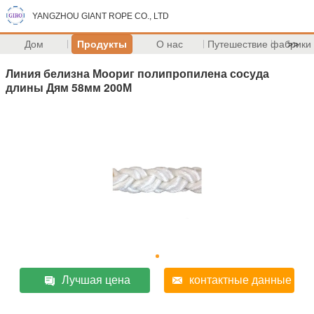
YANGZHOU GIANT ROPE CO., LTD
Дом
Продукты
О нас
Путешествие фабрики
>>
Линия белизна Моориг полипропилена сосуда
длины Дям 58мм 200М
Лучшая цена
контактные данные