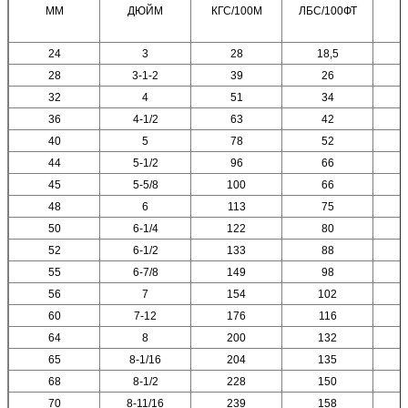
ММ
ДЮЙМ
КГС/100М
ЛБС/100ФТ
Т
24
3
28
18,5
28
3-1-2
39
26
32
4
51
34
36
4-1/2
63
42
40
5
78
52
44
5-1/2
96
66
45
5-5/8
100
66
48
6
113
75
50
6-1/4
122
80
52
6-1/2
133
88
55
6-7/8
149
98
56
7
154
102
60
7-12
176
116
64
8
200
132
65
8-1/16
204
135
68
8-1/2
228
150
70
8-11/16
239
158