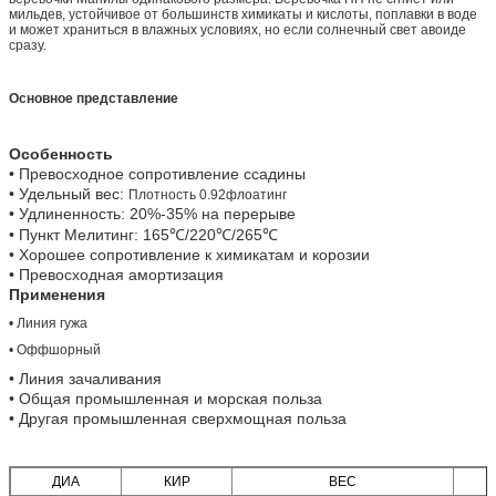
мильдев, устойчивое от большинств химикаты и кислоты, поплавки в воде
и может храниться в влажных условиях, но если солнечный свет авоиде
сразу.
Основное представление
Особенность
• Превосходное сопротивление ссадины
• Удельный вес:
Плотность 0.92флоатинг
• Удлиненность: 20%-35% на перерыве
• Пункт Мелитинг: 165℃/220℃/265℃
• Хорошее сопротивление к химикатам и корозии
• Превосходная амортизация
Применения
• Линия гужа
• Оффшорный
• Линия зачаливания
• Общая промышленная и морская польза
• Другая промышленная сверхмощная польза
ДИА
КИР
ВЕС