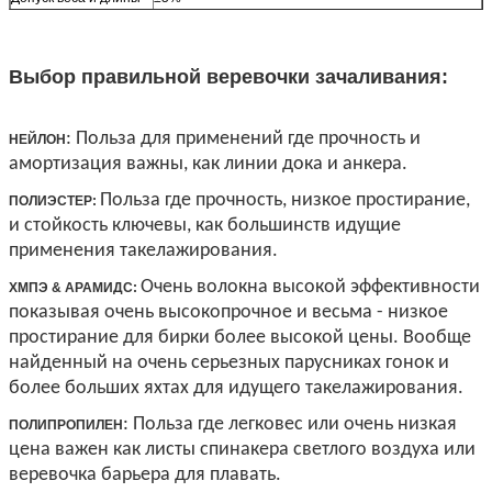
Разрывная нагрузка
Соответствует Исо 2307
МБЛ=Минимум
Другие размеры
Доступный по требованию
Выбор правильной веревочки зачаливания:
: Польза для применений где прочность и
НЕЙЛОН
амортизация важны, как линии дока и анкера.
Польза где прочность, низкое простирание,
ПОЛИЭСТЕР:
и стойкость ключевы, как большинств идущие
применения такелажирования.
Очень волокна высокой эффективности
ХМПЭ & АРАМИДС:
показывая очень высокопрочное и весьма - низкое
простирание для бирки более высокой цены. Вообще
найденный на очень серьезных парусниках гонок и
более больших яхтах для идущего такелажирования.
: Польза где легковес или очень низкая
ПОЛИПРОПИЛЕН
цена важен как листы спинакера светлого воздуха или
веревочка барьера для плавать.