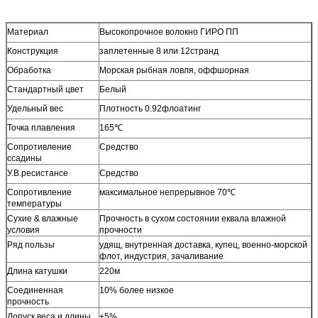
Материал
Высокопрочное волокно ГИРО ПП
Конструкция
заплетенные 8 или 12странд
Обработка
Морская рыбная ловля, оффшорная
Стандартный цвет
Белый
Удельный вес
Плотность 0.92флоатинг
Точка плавления
165℃
Сопротивление
Средство
ссадины
У.В.ресистансе
Средство
Сопротивление
максимальное непрерывное 70℃
температуры
Сухие & влажные
Прочность в сухом состоянии еквала влажной
условия
прочности
Ряд пользы
удящ, внутренная доставка, купец, военно-морской
флот, индустрия, зачаливание
Длина катушки
220м
Соединенная
10% более низкое
прочность
Допуск веса и длины
±5%