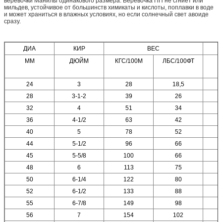
веревочки Манилы одинакового размера. Веревочка ПП не сгниет или
мильдев, устойчивое от большинств химикаты и кислоты, поплавки в воде
и может храниться в влажных условиях, но если солнечный свет авоиде
сразу.
ДИА
КИР
ВЕС
ММ
ДЮЙМ
КГС/100М
ЛБС/100ФТ
Т
24
3
28
18,5
28
3-1-2
39
26
32
4
51
34
36
4-1/2
63
42
40
5
78
52
44
5-1/2
96
66
45
5-5/8
100
66
48
6
113
75
50
6-1/4
122
80
52
6-1/2
133
88
55
6-7/8
149
98
56
7
154
102