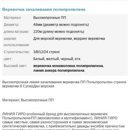
Веревочка зачаливания полипропилена
Материал:
Высокопрочные ПП
Диаметр:
48мм (диаметр можно подгонять)
длина катушки:
220м (длину можно подгонять)
широко
Для морской веревочки, морринг веревочка
использование:
Строительство:
3/8/12/24 стренг
цвет:
Белый, желтый, черный, етк.
веревочка моноволокна полипропилена
Высокий свет:
,
линия анкера полипропилена
Высокопрочная линия зачаливания веревочка ПП Полыпропылен стренги
веревочки 8 СуперДан морская
Материал: Высокопрочные ПП
ЛИНИЯ ГИРО особенный бренд для высокопрочных веревочек
Полыпропылене/ПП (моноволокно и мултифиламент). ЛИНИЯ ГИРО
самые светлые, самая разносторонняя и самая экономическая
синтетическая веревочка, с приблизительно дважды енсибле прочностью