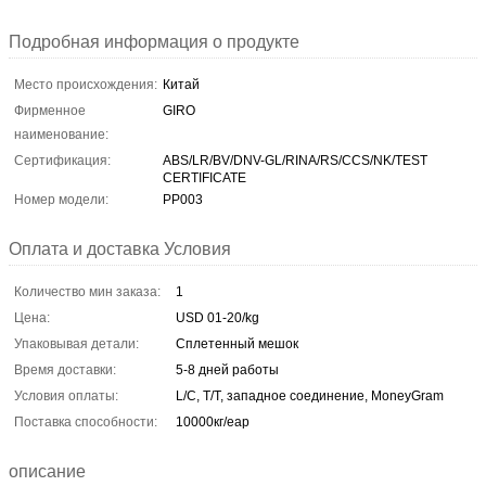
Подробная информация о продукте
Место происхождения:
Китай
Фирменное
GIRO
наименование:
Сертификация:
ABS/LR/BV/DNV-GL/RINA/RS/CCS/NK/TEST
CERTIFICATE
Номер модели:
PP003
Оплата и доставка Условия
Количество мин заказа:
1
Цена:
USD 01-20/kg
Упаковывая детали:
Сплетенный мешок
Время доставки:
5-8 дней работы
Условия оплаты:
L/C, T/T, западное соединение, MoneyGram
Поставка способности:
10000кг/еар
описание