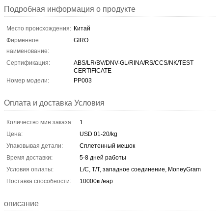
Подробная информация о продукте
Место происхождения:
Китай
Фирменное
GIRO
наименование:
Сертификация:
ABS/LR/BV/DNV-GL/RINA/RS/CCS/NK/TEST
CERTIFICATE
Номер модели:
PP003
Оплата и доставка Условия
Количество мин заказа:
1
Цена:
USD 01-20/kg
Упаковывая детали:
Сплетенный мешок
Время доставки:
5-8 дней работы
Условия оплаты:
L/C, T/T, западное соединение, MoneyGram
Поставка способности:
10000кг/еар
описание