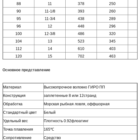
88
11
378
250
90
11-1/8
393
260
95
11-3/4
438
289
96
12
448
296
100
12-3/8
486
320
104
13
523
345
112
14
610
403
120
15
702
463
Основное представление
Материал
Высокопрочное волокно ГИРО ПП
Конструкция
заплетенные 8 или 12странд
Обработка
Морская рыбная ловля, оффшорная
Стандартный цвет
Белый
Удельный вес
Плотность 0.92флоатинг
Точка плавления
165℃
Сопротивление
Средство