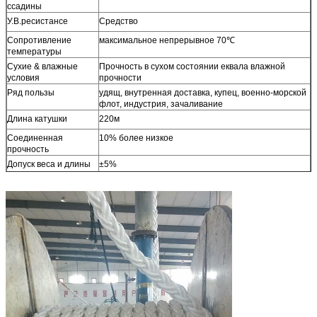
ссадины
У.В.ресистансе
Средство
Сопротивление
максимальное непрерывное 70℃
температуры
Сухие & влажные
Прочность в сухом состоянии еквала влажной
условия
прочности
Ряд пользы
удящ, внутренная доставка, купец, военно-морской
флот, индустрия, зачаливание
Длина катушки
220м
Соединенная
10% более низкое
прочность
Допуск веса и длины
±5%
Разрывная нагрузка
Соответствует Исо 2307
МБЛ=Минимум
Другие размеры
Доступный по требованию