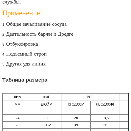
службы.
Применение:
Общее зачаливание сосуда
1.
Деятельность баржи и Дредге
2.
Отбуксировка
3.
Подъемный строп
4.
Другая удя линия
5.
Таблица размера
ДИА
КИР
ВЕС
ММ
ДЮЙМ
КГС/100М
ЛБС/100ФТ
Т
24
3
28
18,5
28
3-1-2
39
26