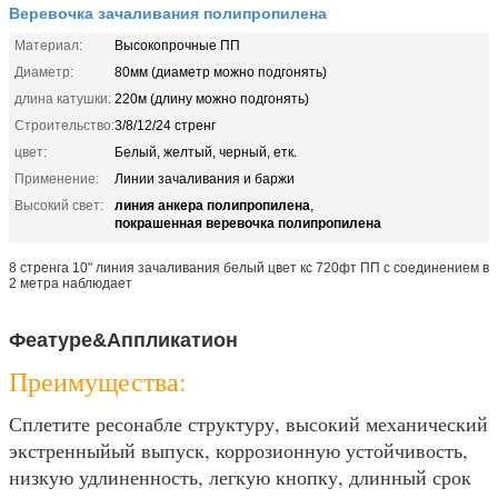
Веревочка зачаливания полипропилена
Материал:
Высокопрочные ПП
Диаметр:
80мм (диаметр можно подгонять)
длина катушки:
220м (длину можно подгонять)
Строительство:
3/8/12/24 стренг
цвет:
Белый, желтый, черный, етк.
Применение:
Линии зачаливания и баржи
линия анкера полипропилена
Высокий свет:
,
покрашенная веревочка полипропилена
8 стренга 10" линия зачаливания белый цвет кс 720фт ПП с соединением в
2 метра наблюдает
Феатуре&Аппликатион
Преимущества:
Сплетите ресонабле структуру, высокий механический
экстренныйый выпуск, коррозионную устойчивость,
низкую удлиненность, легкую кнопку, длинный срок