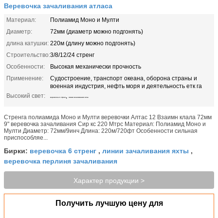
Веревочка зачаливания атласа
Материал:
Полиамид Моно и Мулти
Диаметр:
72мм (диаметр можно подгонять)
длина катушки:
220м (длину можно подгонять)
Строительство:
3/8/12/24 стренг
Особенности:
Высокая механически прочность
Применение:
Судостроение, транспорт океана, оборона страны и
военная индустрия, нефть моря и деятельность етк га
Высокий свет:
,
веревочка 6 стренг
линии зачаливания яхты
Стренга полиамида Моно и Мулти веревочки Алтас 12 Взаимн клала 72мм
9" веревочка зачаливания Сир кс 220 Мтрс Материал: Полиамид Моно и
Мулти Диаметр: 72мм/9инч Длина: 220м/720фт Особенности сильная
приспособляе...
веревочка 6 стренг
линии зачаливания яхты
Бирки:
,
,
веревочка перлиня зачаливания
Характер продукции >
Получить лучшую цену для