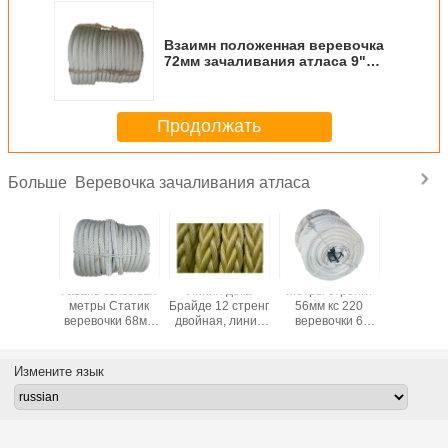
Взаимн положенная веревочка
72мм зачаливания атласа 9"
Сир кс деятельность 220
нефтей моря Мтрс
Продолжать
Веревочка зачаливания атласа
Больше
ния
Гавань связывая
Линия дока
Метры стренги
Прочн
ивания
метры Статик
Брайде 12 стренг
56мм кс 220
перер
нейлона
веревочки 68мм
двойная, линии
веревочки 6
веревочк
 большие
кс 220
стандартный
атласа перлиня
кс 2
абли
зачаливания
пакет
нейлона
зачали
ливая
атласа
зачаливания
транспорта
атла
Измените язык
очки с
отбуксировки
яхты
океана
оборо
отметки
анти-
отрасли
высо