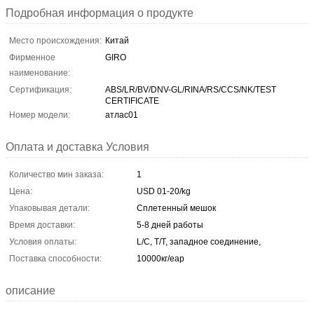
Подробная информация о продукте
Место происхождения:
Китай
Фирменное
GIRO
наименование:
Сертификация:
ABS/LR/BV/DNV-GL/RINA/RS/CCS/NK/TEST
CERTIFICATE
Номер модели:
атлас01
Оплата и доставка Условия
Количество мин заказа:
1
Цена:
USD 01-20/kg
Упаковывая детали:
Сплетенный мешок
Время доставки:
5-8 дней работы
Условия оплаты:
L/C, T/T, западное соединение,
Поставка способности:
10000кг/еар
описание