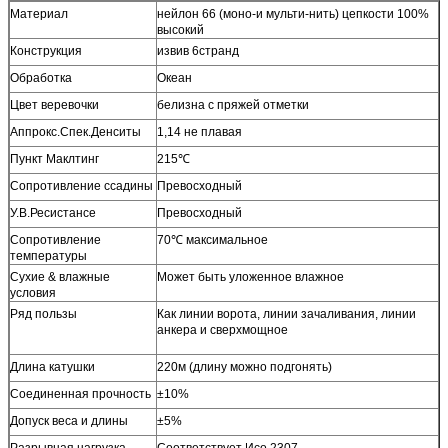
Материал
нейлон 66 (моно-и мульти-нить) цепкости 100%
высокий
Конструкция
извив 6странд
Обработка
Океан
Цвет веревочки
белизна с пряжей отметки
Аппрокс.Спек.Денситы
1,14 не плавая
Пункт Маклтинг
215℃
Сопротивление ссадины
Превосходный
У.В.Ресистансе
Превосходный
Сопротивление
70℃ максимальное
температуры
Сухие & влажные
Может быть уложенное влажное
условия
Ряд пользы
Как линии ворота, линии зачаливания, линии
анкера и сверхмощное
Длина катушки
220м (длину можно подгонять)
Соединенная прочность
±10%
Допуск веса и длины
±5%
Разрывная нагрузка
Соответствует Исо 2307