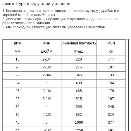
архитектуре и индустрии установки.
1. Конюшня в размерах, приглаживает по внешнему виду, дурабле и с
хорошей жарой-шринкабилиты.
2. достигает самых лучших сужающихся прочности и давления после
репетитиоус использования.
3. Мы проходили аттестацию системы управления качеством.
ДИА
КИР
Линейная плотность
МБЛ
ММ
ДЮЙМ
Ктекс
КН
18
2-1/4
220
84,4
20
2-1/2
275
107
22
2-3/4
345
133
24
3
400
154
26
3-1/4
465
179
28
3-1/2
515
197
32
4
650
248
36
4-1/2
832
314
40
5
1000
377
44
5-1/2
1250
491