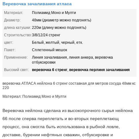
Веревочка зачаливания атласа
Материал:
Полиамид Моно и Мулти
Диаметр:
48мм (диаметр можно подгонять)
длина катушки:
220м (длину можно подгонять)
Строительство:
3/8/12/24 стренг
цвет:
Белый, желтый, черный, етк.
Пакет:
Сплетенный мешок
Применение:
Линия зачаливания, линия анкера, веревочка
отбуксировки
веревочка 6 стренг
веревочка перлиня зачаливания
Высокий свет:
,
веревочка АТЛАСА нейлона 6 стренг составная для метров сосуда 48мм кс
220
Материал: Полиамид Моно и Мулти
Веревочка нейлона сделана из высокопрочного сырья нейлона
66 после сперва переплетать и во-вторых переплетающ
процесс, она смогла быть использована в рыбной ловле,
доставке, бурении нефтяных скважин, отбуксировке и