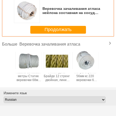
Веревочка зачаливания атласа
нейлона составная на сосуд
легковес 48мм кс 220м
Продолжать
Веревочка зачаливания атласа
Больше
ния
Гавань связывая
Линия дока
Метры стренги
Прочн
ивания
метры Статик
Брайде 12 стренг
56мм кс 220
перер
нейлона
веревочки 68мм
двойная, линии
веревочки 6
веревочк
 большие
кс 220
стандартный
атласа перлиня
кс 2
абли
зачаливания
пакет
нейлона
зачали
ливая
атласа
зачаливания
транспорта
атла
Измените язык
очки с
отбуксировки
яхты
океана
оборо
отметки
анти-
отрасли
высо