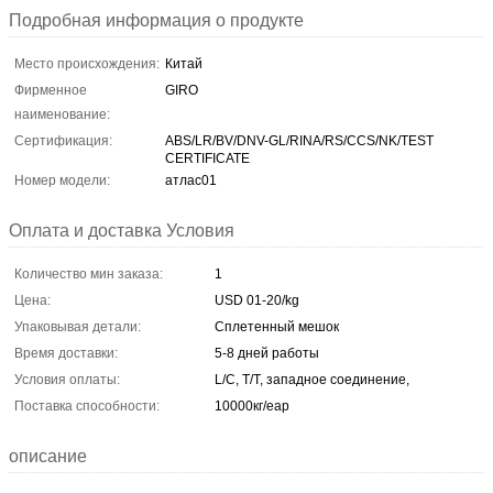
Подробная информация о продукте
Место происхождения:
Китай
Фирменное
GIRO
наименование:
Сертификация:
ABS/LR/BV/DNV-GL/RINA/RS/CCS/NK/TEST
CERTIFICATE
Номер модели:
атлас01
Оплата и доставка Условия
Количество мин заказа:
1
Цена:
USD 01-20/kg
Упаковывая детали:
Сплетенный мешок
Время доставки:
5-8 дней работы
Условия оплаты:
L/C, T/T, западное соединение,
Поставка способности:
10000кг/еар
описание