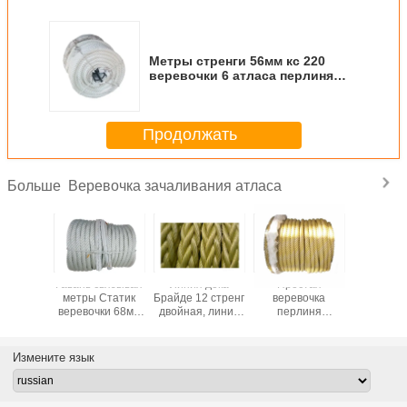
Метры стренги 56мм кс 220
веревочки 6 атласа перлиня
нейлона транспорта океана
Продолжать
Веревочка зачаливания атласа
Больше
ния
Гавань связывая
Линия дока
Простая
Прочн
ивания
метры Статик
Брайде 12 стренг
веревочка
перер
нейлона
веревочки 68мм
двойная, линии
перлиня
веревочк
 большие
кс 220
стандартный
зачаливания,
кс 2
абли
зачаливания
пакет
Мулти
зачали
ливая
атласа
зачаливания
покрашенное
атла
Измените язык
очки с
отбуксировки
яхты
сопротивление
оборо
отметки
анти-
алкалиа
отрасли
веревочки
высо
нейлона