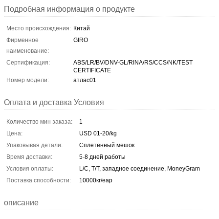
Подробная информация о продукте
Место происхождения:
Китай
Фирменное
GIRO
наименование:
Сертификация:
ABS/LR/BV/DNV-GL/RINA/RS/CCS/NK/TEST
CERTIFICATE
Номер модели:
атлас01
Оплата и доставка Условия
Количество мин заказа:
1
Цена:
USD 01-20/kg
Упаковывая детали:
Сплетенный мешок
Время доставки:
5-8 дней работы
Условия оплаты:
L/C, T/T, западное соединение, MoneyGram
Поставка способности:
10000кг/еар
описание