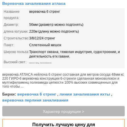
Веревочка зачаливания атласа
Название
веревочка 6 стренг
продукта:
Диаметр:
56мм (диаметр можно подгонять)
длина катушки:
220м (длину можно подгонять)
Строительство:
3/8/12/24 стренг
Пакет:
Сплетенный мешок
Широко польза:
Транспорт океана, тяжелая индустрия, судостроение, и
деятельность етк гавани.
Высокий свет:
,
веревочка 6 стренг
линии зачаливания яхты
веревочка АТЛАСА нейлона 6 стренг составная для метров сосуда 48мм кс
220 ГИРО-6 веревочка конструкции 6-стренги сделанная моноволокон и
мултифиламенц полиамида цепкости 100% высоких совмещенных для
того чтобы ...
веревочка 6 стренг
линии зачаливания яхты
Бирки:
,
,
веревочка перлиня зачаливания
Характер продукции >
Получить лучшую цену для