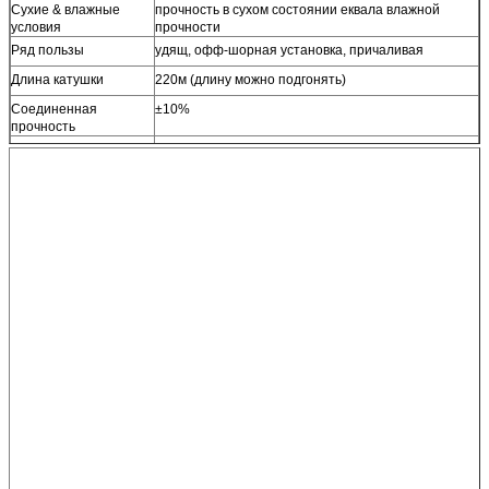
Сухие & влажные
прочность в сухом состоянии еквала влажной
условия
прочности
Ряд пользы
удящ, офф-шорная установка, причаливая
Длина катушки
220м (длину можно подгонять)
Соединенная
±10%
прочность
Вес и лентхтолерансе
±5%
Разрывная нагрузка
Соответствует Исо 2307
МБЛ=Минимум
Другие размеры
Доступный по требованию