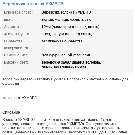
Веревочка волокна УХМВПЭ
Ключевое слово:
Веревочка волокна УХМВПЭ
цвет:
Белый, желтый, черный, етк.
Диаметр:
12мм (диаметр можно подгонять)
длина катушки:
30м (длину можно подгонять)
Обработка
термическая обработка
поверхностей:
Применение:
Для офф-шорной установки
веревочка зачаливания волокна
Высокий свет:
,
линии зачаливания хмпе
ворот лин веревочки волокна ухмвпе 12 стренг с 2 метрами оболочки для
оффроад
Материал: УХМВПЭ
Описание
Волокно УХМВПЭ одно из 3 главных волокон хи-техника (волокна
углерода, волокна арамид, и волокна УХМВПЭ). Это супер сильное
волокно полиэтилена которое предлагает максимальную прочность
совмещенную с минимальным весом. Волокно УХМВПЭ до 10 раз более