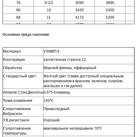
76
9-1/2
3090
3890
80
10
3430
4300
88
11
4170
5200
96
12
4970
6180
Основное представление
Материал
УХМВПЭ
Конструкция
заплетенная стренга 12
Обработка
Морской финиш, оффшорный
Стандартный цвет
Желтый цвет (также доступный специальным
распоряжением в красном, зеленом, голубом,
апельсин и так далее)
Аппрокс.Спек.Денситы
0,975 плавающ
Точка плавления
145℃
Сопротивление
Превосходный
Вибрасион
У.В.ресистансе
Хороший
Сопротивление
максимальное непрерывное 70℃
температуры