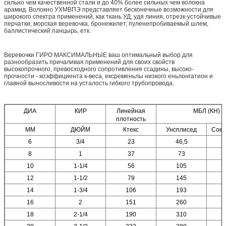
сильно чем качественной стали и до 40% более сильных чем волокна
арамид. Волокно УХМВПЭ представляет бесконечные возможности для
широкого спектра применений, как ткань УД, удя линия, отрезк-устойчивые
перчатки, морская веревочка, бронежилет, пуленепробиваемый шлем,
баллистический панцырь, етк.
Веревочки ГИРО МАКСИМАЛЬНЫЕ ваш оптимальный выбор для
разнообразить причаливая применений для своих свойств
высокопрочного, превосходного сопротивления ссадины, высоко-
прочности - коэффициента к-веса, ексременьлы низкого еньлонгатион и
главной выносливости на усталость гибкого трубопровода.
ДИА
КИР
Линейная
МБЛ (КН)
плотность
ММ
ДЮЙМ
Ктекс
Унсплисед
Сое
6
3/4
23
46,5
8
1
37
73
10
1-1/4
56
105
12
1-1/2
79
145
14
1-3/4
106
193
16
2
151
260
18
2-1/4
190
310