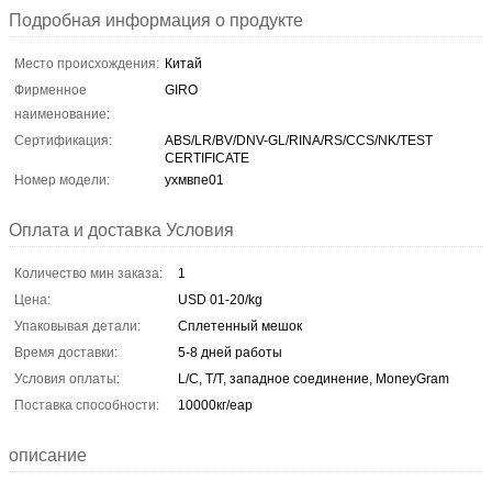
Подробная информация о продукте
Место происхождения:
Китай
Фирменное
GIRO
наименование:
Сертификация:
ABS/LR/BV/DNV-GL/RINA/RS/CCS/NK/TEST
CERTIFICATE
Номер модели:
ухмвпе01
Оплата и доставка Условия
Количество мин заказа:
1
Цена:
USD 01-20/kg
Упаковывая детали:
Сплетенный мешок
Время доставки:
5-8 дней работы
Условия оплаты:
L/C, T/T, западное соединение, MoneyGram
Поставка способности:
10000кг/еар
описание