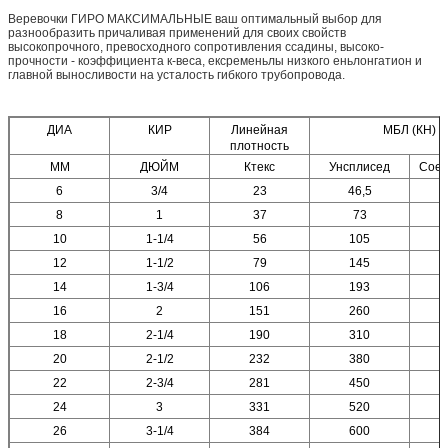
Веревочки ГИРО МАКСИМАЛЬНЫЕ ваш оптимальный выбор для
разнообразить причаливая применений для своих свойств
высокопрочного, превосходного сопротивления ссадины, высоко-
прочности - коэффициента к-веса, ексременьлы низкого еньлонгатион и
главной выносливости на усталость гибкого трубопровода.
ДИА
КИР
Линейная
МБЛ (КН)
плотность
ММ
ДЮЙМ
Ктекс
Унсплисед
Сое
6
3/4
23
46,5
8
1
37
73
10
1-1/4
56
105
12
1-1/2
79
145
14
1-3/4
106
193
16
2
151
260
18
2-1/4
190
310
20
2-1/2
232
380
22
2-3/4
281
450
24
3
331
520
26
3-1/4
384
600