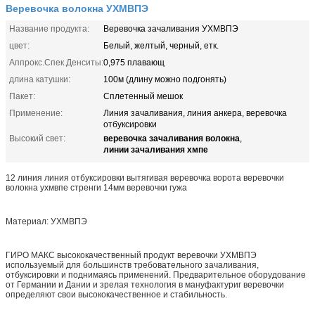
Веревочка волокна УХМВПЭ
Название продукта:
Веревочка зачаливания УХМВПЭ
цвет:
Белый, желтый, черный, етк.
Аппрокс.Спек.Денситы:
0,975 плавающ
длина катушки:
100м (длину можно подгонять)
Пакет:
Сплетенный мешок
Применение:
Линия зачаливания, линия анкера, веревочка
отбуксировки
веревочка зачаливания волокна
Высокий свет:
,
линии зачаливания хмпе
12 линия линия отбуксировки вытягивая веревочка ворота веревочки
волокна ухмвпе стренги 14мм веревочки гужа
Материал: УХМВПЭ
ГИРО МАКС высококачественный продукт веревочки УХМВПЭ
используемый для большинств требовательного зачаливания,
отбуксировки и поднимаясь применений. Предварительное оборудование
от Германии и Дании и зрелая технология в мануфактуриг веревочки
определяют свои высококачественное и стабильность.