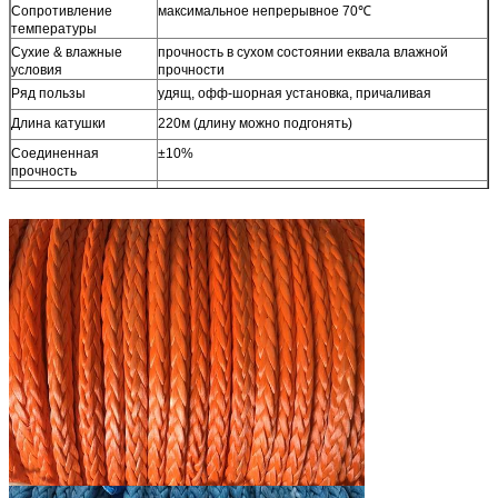
Сопротивление
максимальное непрерывное 70℃
температуры
Сухие & влажные
прочность в сухом состоянии еквала влажной
условия
прочности
Ряд пользы
удящ, офф-шорная установка, причаливая
Длина катушки
220м (длину можно подгонять)
Соединенная
±10%
прочность
Вес и лентхтолерансе
±5%
Разрывная нагрузка
Соответствует Исо 2307
МБЛ=Минимум
Другие размеры
Доступный по требованию