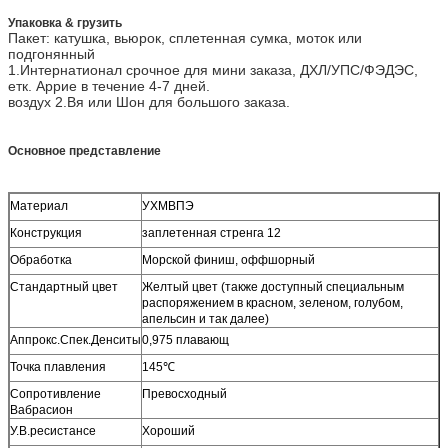
Упаковка & грузить
Пакет: катушка, вьюрок, сплетенная сумка, моток или
подгонянный
1.Интернатионал срочное для мини заказа, ДХЛ/УПС/ФЭДЭС,
етк. Аррие в течение 4-7 дней.
воздух 2.Вя или Шон для большого заказа.
Основное представление
Материал
УХМВПЭ
Конструкция
заплетенная стренга 12
Обработка
Морской финиш, оффшорный
Стандартный цвет
Желтый цвет (также доступный специальным
распоряжением в красном, зеленом, голубом,
апельсин и так далее)
Аппрокс.Спек.Денситы
0,975 плавающ
Точка плавления
145℃
Сопротивление
Превосходный
Вабрасион
У.В.ресистансе
Хороший