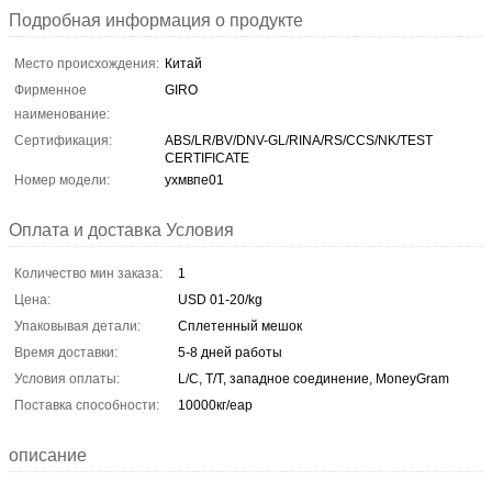
Подробная информация о продукте
Место происхождения:
Китай
Фирменное
GIRO
наименование:
Сертификация:
ABS/LR/BV/DNV-GL/RINA/RS/CCS/NK/TEST
CERTIFICATE
Номер модели:
ухмвпе01
Оплата и доставка Условия
Количество мин заказа:
1
Цена:
USD 01-20/kg
Упаковывая детали:
Сплетенный мешок
Время доставки:
5-8 дней работы
Условия оплаты:
L/C, T/T, западное соединение, MoneyGram
Поставка способности:
10000кг/еар
описание