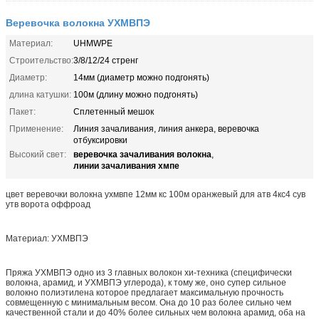
Веревочка волокна УХМВПЭ
Материал:
UHMWPE
Строительство:
3/8/12/24 стренг
Диаметр:
14мм (диаметр можно подгонять)
длина катушки:
100м (длину можно подгонять)
Пакет:
Сплетенный мешок
Применение:
Линия зачаливания, линия анкера, веревочка
отбуксировки
веревочка зачаливания волокна
Высокий свет:
,
линии зачаливания хмпе
цвет веревочки волокна ухмвпе 12мм кс 100м оранжевый для атв 4кс4 сув
утв ворота оффроад
Материал: УХМВПЭ
Пряжа УХМВПЭ одно из 3 главных волокон хи-техника (специфически
волокна, арамид, и УХМВПЭ углерода), к тому же, оно супер сильное
волокно полиэтилена которое предлагает максимальную прочность
совмещенную с минимальным весом. Она до 10 раз более сильно чем
качественной стали и до 40% более сильных чем волокна арамид, оба на