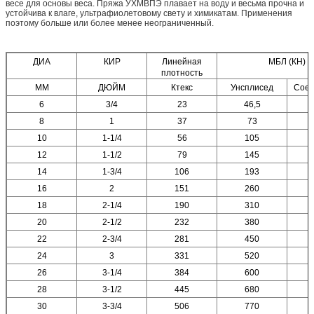
весе для основы веса. Пряжа УХМВПЭ плавает на воду и весьма прочна и
устойчива к влаге, ультрафиолетовому свету и химикатам. Применения
поэтому больше или более менее неограниченный.
ДИА
КИР
Линейная
МБЛ (КН)
плотность
ММ
ДЮЙМ
Ктекс
Унсплисед
Сое
6
3/4
23
46,5
8
1
37
73
10
1-1/4
56
105
12
1-1/2
79
145
14
1-3/4
106
193
16
2
151
260
18
2-1/4
190
310
20
2-1/2
232
380
22
2-3/4
281
450
24
3
331
520
26
3-1/4
384
600
28
3-1/2
445
680
30
3-3/4
506
770