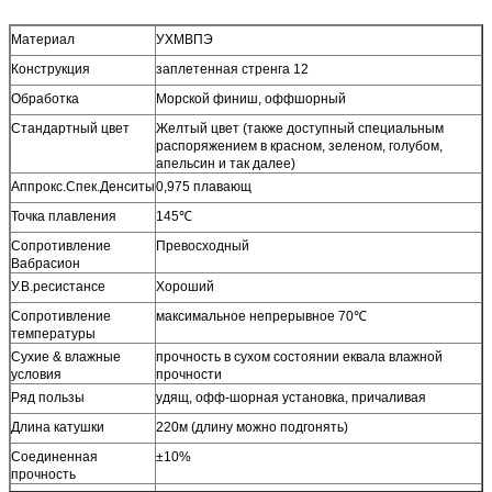
Материал
УХМВПЭ
Конструкция
заплетенная стренга 12
Обработка
Морской финиш, оффшорный
Стандартный цвет
Желтый цвет (также доступный специальным
распоряжением в красном, зеленом, голубом,
апельсин и так далее)
Аппрокс.Спек.Денситы
0,975 плавающ
Точка плавления
145℃
Сопротивление
Превосходный
Вабрасион
У.В.ресистансе
Хороший
Сопротивление
максимальное непрерывное 70℃
температуры
Сухие & влажные
прочность в сухом состоянии еквала влажной
условия
прочности
Ряд пользы
удящ, офф-шорная установка, причаливая
Длина катушки
220м (длину можно подгонять)
Соединенная
±10%
прочность