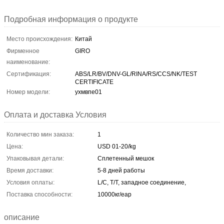
Подробная информация о продукте
Место происхождения:
Китай
Фирменное
GIRO
наименование:
Сертификация:
ABS/LR/BV/DNV-GL/RINA/RS/CCS/NK/TEST
CERTIFICATE
Номер модели:
ухмвпе01
Оплата и доставка Условия
Количество мин заказа:
1
Цена:
USD 01-20/kg
Упаковывая детали:
Сплетенный мешок
Время доставки:
5-8 дней работы
Условия оплаты:
L/C, T/T, западное соединение,
Поставка способности:
10000кг/еар
описание