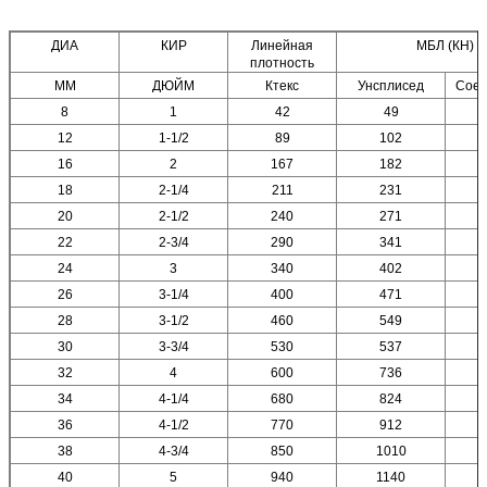
ДИА
КИР
Линейная
МБЛ (КН)
плотность
ММ
ДЮЙМ
Ктекс
Унсплисед
Сое
8
1
42
49
12
1-1/2
89
102
16
2
167
182
18
2-1/4
211
231
20
2-1/2
240
271
22
2-3/4
290
341
24
3
340
402
26
3-1/4
400
471
28
3-1/2
460
549
30
3-3/4
530
537
32
4
600
736
34
4-1/4
680
824
36
4-1/2
770
912
38
4-3/4
850
1010
40
5
940
1140