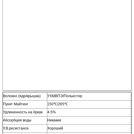
Волокно (ядр/крышка)
УХМВПЭ/Польестер
Пункт Майтинг
150℃/265℃
Удлиненность на бркак
4-5%
Абсорбция воды
Никакие
У.В.ресистансе
Хороший