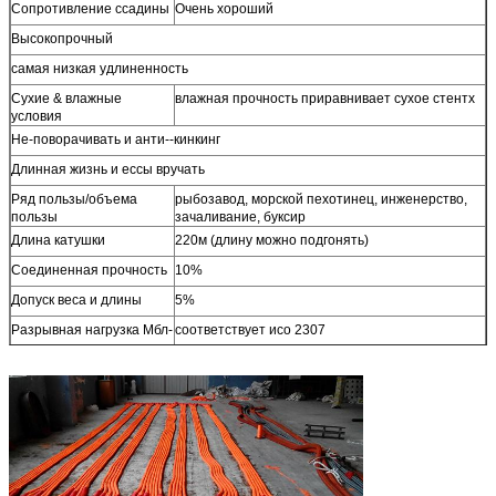
Сопротивление ссадины
Очень хороший
Высокопрочный
самая низкая удлиненность
Сухие & влажные
влажная прочность приравнивает сухое стентх
условия
Не-поворачивать и анти--кинкинг
Длинная жизнь и ессы вручать
Ряд пользы/объема
рыбозавод, морской пехотинец, инженерство,
пользы
зачаливание, буксир
Длина катушки
220м (длину можно подгонять)
Соединенная прочность
10%
Допуск веса и длины
5%
Разрывная нагрузка Мбл-
соответствует исо 2307
минимума
Другое определяет размер доступное по требованию