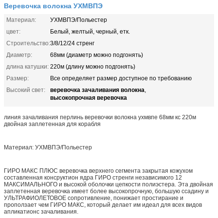
Веревочка волокна УХМВПЭ
Материал:
УХМВПЭ/Польестер
цвет:
Белый, желтый, черный, етк.
Строительство:
3/8/12/24 стренг
Диаметр:
68мм (диаметр можно подгонять)
длина катушки:
220м (длину можно подгонять)
Размер:
Все определяет размер доступное по требованию
веревочка зачаливания волокна
Высокий свет:
,
высокопрочная веревочка
линия зачаливания перлинь веревочки волокна ухмвпе 68мм кс 220м
двойная заплетенная для корабля
Материал: УХМВПЭ/Польестер
ГИРО МАКС ПЛЮС веревочка верхнего сегмента закрытая кожухом
составленная консруктион ядра ГИРО стренги независимого 12
МАКСИМАЛЬНОГО и высокой оболочки цепкости полиэстера. Эта двойная
заплетенная веревочка имеет более высокопрочную, большую ссадину и
УЛЬТРАФИОЛЕТОВОЕ сопротивление, понижает простирание и
проползает чем ГИРО МАКС, который делает им идеал для всех видов
апликатионс зачаливания.